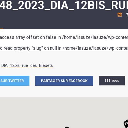
48_2023_DIA_12BIS_RU
ASSOCIATION
/
LA
RISQUES
COULÉE
MAJEURS
1
DOUCE
SANTÉ/COMMERCES/ARTISANS
o access array offset on false in
/home/lasuze/lasuze/wp-conten
to read property "slug" on null in
/home/lasuze/lasuze/wp-conten
DIA_12bis_rue_des_Bleuets
SUR TWITTER
PARTAGER SUR FACEBOOK
111 vues