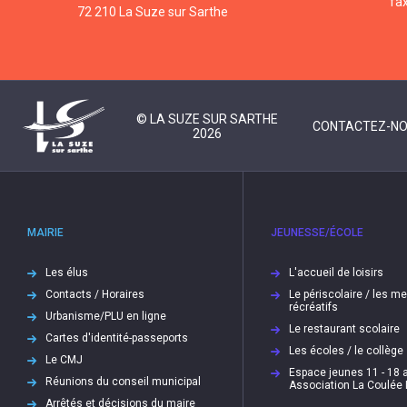
fa
72 210 La Suze sur Sarthe
© LA SUZE SUR SARTHE
CONTACTEZ-N
2026
MAIRIE
JEUNESSE/ÉCOLE
Les élus
L'accueil de loisirs
Contacts / Horaires
Le périscolaire / les m
récréatifs
Urbanisme/PLU en ligne
Le restaurant scolaire
Cartes d'identité-passeports
Les écoles / le collège
Le CMJ
Espace jeunes 11 - 18 a
Réunions du conseil municipal
Association La Coulée
Arrêtés et décisions du maire