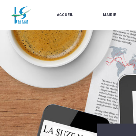
ACCUEIL
MAIRIE
LE
LES
MARCHÉ
ÉLUS
À
CONTACTS
PROPOS
/
DE
HORAIRES
LA
URBANISME/PLU
SUZE
EN
BULLETINS
LIGNE
EN
CARTES
LIGNE
D'IDENTITÉ-
PASSEPORTS
AGENDA
LE
CMJ
LA
SUZE
RÉUNIONS
AU
DU
DÉBUT
CONSEIL
DU
MUNICIPAL
20ÈME
ARRÊTÉS
SIÈCLE
ET
DÉCISIONS
DU
MAIRE