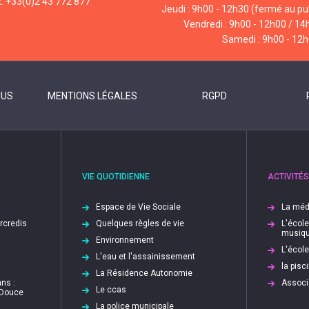
x: +33(0)2 43 772 877
Jeudi : 9h00 - 12h30 (fermé au pub
Vendredi : 9h00 - 12h00 / 14
Samedi : 9h00 - 12
OUS
MENTIONS LÉGALES
RGPD
VIE QUOTIDIENNE
ACTIVITÉS
Espace de Vie Sociale
La méd
ercredis
Quelques règles de vie
L'écol
musiq
Environnement
L'écol
L'eau et l'assainissement
la pis
La Résidence Autonomie
ns :
Associ
Le ccas
 Douce
La police municipale