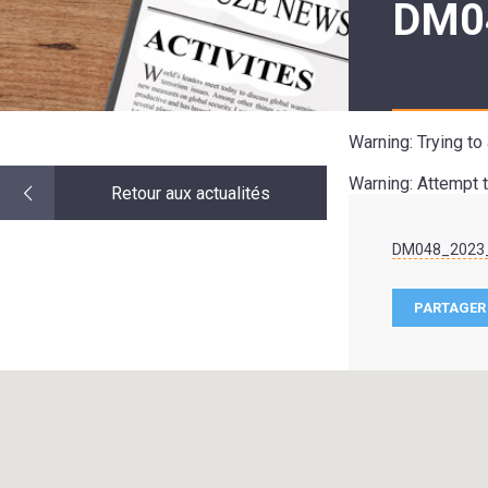
DM0
LE
MOT
DE
LA
MINORITÉ
Warning
: Trying t
Warning
: Attempt 
Retour aux actualités
DM048_2023_
PARTAGER 