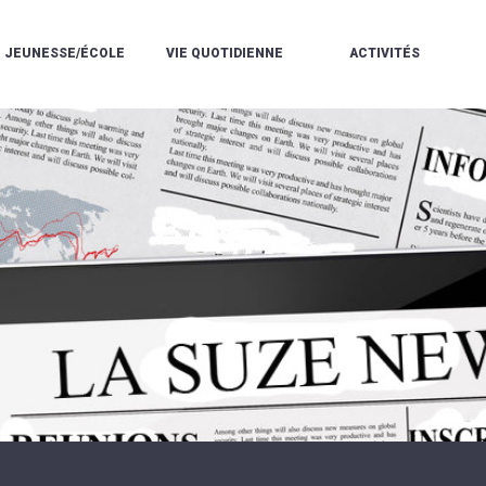
JEUNESSE/ÉCOLE
VIE QUOTIDIENNE
ACTIVITÉS
L'ACCUEIL
ESPACE
L
LA
DE
DE
V
MÉDIATHÈQUE
LOISIRS
VIE
V
L'ÉCOLE
SOCIALE
LE
V
COMMUNAUTAIRE
PÉRISCOLAIRE
QUELQUES
E
DE
/
RÈGLES
D
MUSIQUE
LES
DE
L
L'ÉCOLE
MERCREDIS
VIE
R
COMMUNAUTAIRE
RÉCRÉATIFS
DE
ENVIRONNEMENT
L
LE
DANSE
C
RESTAURANT
L'EAU
LA
P
SCOLAIRE
ET
PISCINE
C
LES
L'ASSAINISSEMENT
COMMUNAUTAIRE
C
ÉCOLES
T
LA
/
E
ASSOCIATIONS
RÉSIDENCE
LE
C
AUTONOMIE
COLLÈGE
L
ESPACE
LE
H
JEUNES
CCAS
F
11
LA
V
-
POLICE
À
18
MUNICIPALE
L
ANS
S
:
SÉCURITÉ