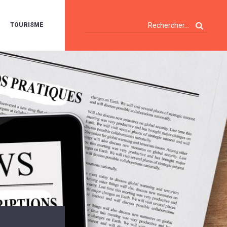
TOURISME
A
OIE
ERTE
ISITES
T
ÉCOUVERTES
ES
ANDONNÉES
E
AMPING
OUR
AMPING-
ARS
ENTES
T
ARAVANES
A
ALTE
LUVIALE
ENIR
A
UZE