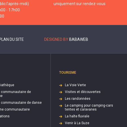
lic l'après-midi)
uniquement sur rendez-vous
h00 - 17h00
h00
PLAN DU SITE
DESIGNED BY
BABAWEB
TOURISME
iathèque
La Voie Verte
e communautaire de
Visites et découvertes
ue
Les randonnées
e communautaire de danse
Le camping pour camping-cars
cine communautaire
tentes et caravanes
ations
La halte fluviale
Venir à La Suze