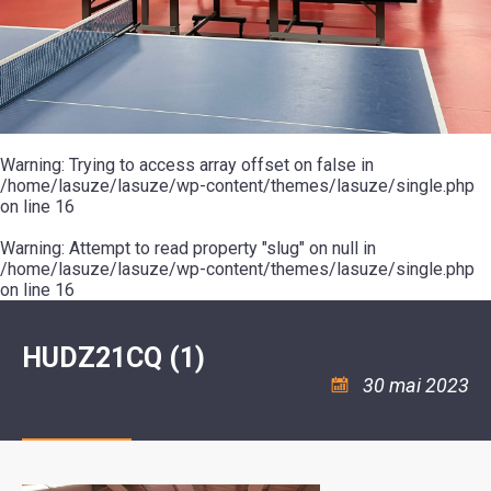
SCOLAIRE
20ÈME
RÉUNIONS
VOIE
DE
SIÈCLE
DU
LES
ENVIRONNEMENT
VERTE
MUSIQUE
CONSEIL
ÉCOLES
VISITES
L'ÉCOLE
MUNICIPAL
/
L'EAU
ET
COMMUNAUTAIRE
LE
ARRÊTÉS
ET
DÉCOUVERTES
DE
COLLÈGE
ET
L'ASSAINISSEMENT
DANSE
LES
DÉCISIONS
ESPACE
LA
LA
RANDONNÉES
DU
JEUNES
RÉSIDENCE
PISCINE
MAIRE
11
AUTONOMIE
LE
COMMUNAUTAIRE
-
LE
CAMPING
LE
Warning
18
: Trying to access array offset on false in
MOT
POUR
ASSOCIATIONS
CCAS
ANS
DE
/home/lasuze/lasuze/wp-content/themes/lasuze/single.php
CAMPING-
:
LA
LA
CARS
on line
16
ASSOCIATION
MINORITÉ
POLICE
TENTES
LA
MUNICIPALE
ET
COULÉE
Warning
CARAVANES
: Attempt to read property "slug" on null in
SÉCURITÉ
DOUCE
/
LA
/home/lasuze/lasuze/wp-content/themes/lasuze/single.php
RISQUES
HALTE
on line
16
MAJEURS
FLUVIALE
VENIR
SANTÉ/COMMERCES/ARTISANS
À
LA
HUDZ21CQ (1)
SUZE
30 mai 2023