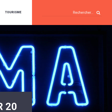
TOURISME
A
OIE
ERTE
ISITES
T
ÉCOUVERTES
ES
ANDONNÉES
E
AMPING
OUR
AMPING-
ARS
ENTES
T
ARAVANES
A
ALTE
LUVIALE
ENIR
R 20
A
UZE