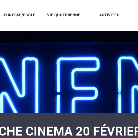
JEUNESSE/ÉCOLE
VIE QUOTIDIENNE
ACTIVITÉS
L'ACCUEIL
ESPACE
L
LA
DE
DE
V
MÉDIATHÈQUE
LOISIRS
VIE
V
L'ÉCOLE
SOCIALE
LE
V
COMMUNAUTAIRE
PÉRISCOLAIRE
QUELQUES
E
DE
/
RÈGLES
D
MUSIQUE
LES
DE
L
L'ÉCOLE
MERCREDIS
VIE
R
COMMUNAUTAIRE
RÉCRÉATIFS
DE
ENVIRONNEMENT
L
LE
DANSE
C
RESTAURANT
L'EAU
LA
P
SCOLAIRE
ET
PISCINE
C
LES
L'ASSAINISSEMENT
COMMUNAUTAIRE
C
ÉCOLES
T
LA
/
E
ASSOCIATIONS
RÉSIDENCE
LE
C
AUTONOMIE
COLLÈGE
L
ESPACE
LE
H
JEUNES
CCAS
F
11
LA
V
-
CHE CINEMA 20 FÉVRIE
POLICE
À
18
MUNICIPALE
L
ANS
S
:
SÉCURITÉ