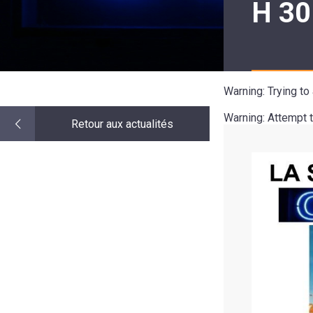
H 30
LE
MOT
DE
LA
MINORITÉ
Warning
: Trying t
Warning
: Attempt 
Retour aux actualités