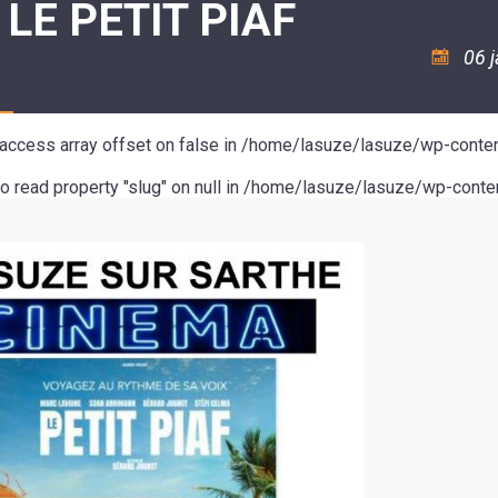
 LE PETIT PIAF
ASSOCIATION
/
LA
RISQUES
COULÉE
MAJEURS
06 
DOUCE
SANTÉ/COMMERCES/ARTISANS
o access array offset on false in
/home/lasuze/lasuze/wp-conten
to read property "slug" on null in
/home/lasuze/lasuze/wp-conten