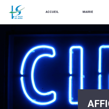
ACCUEIL
MAIRIE
LE
LES
MARCHÉ
ÉLUS
À
CONTACTS
PROPOS
/
DE
HORAIRES
LA
URBANISME/PLU
SUZE
EN
BULLETINS
LIGNE
EN
CARTES
LIGNE
D'IDENTITÉ-
PASSEPORTS
AGENDA
LE
CMJ
LA
SUZE
RÉUNIONS
AU
DU
DÉBUT
CONSEIL
DU
MUNICIPAL
20ÈME
ARRÊTÉS
SIÈCLE
ET
AFFI
DÉCISIONS
DU
MAIRE