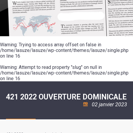
SCOLAIRE
20ÈME
RÉUNIONS
VOIE
DE
SIÈCLE
DU
LES
ENVIRONNEMENT
VERTE
MUSIQUE
CONSEIL
ÉCOLES
VISITES
L'ÉCOLE
MUNICIPAL
/
L'EAU
ET
COMMUNAUTAIRE
LE
ARRÊTÉS
ET
DÉCOUVERTES
DE
COLLÈGE
ET
L'ASSAINISSEMENT
DANSE
LES
DÉCISIONS
ESPACE
LA
LA
RANDONNÉES
DU
JEUNES
RÉSIDENCE
PISCINE
MAIRE
11
AUTONOMIE
LE
COMMUNAUTAIRE
-
LE
CAMPING
LE
Warning
18
: Trying to access array offset on false in
MOT
POUR
ASSOCIATIONS
CCAS
ANS
DE
/home/lasuze/lasuze/wp-content/themes/lasuze/single.php
CAMPING-
:
LA
LA
CARS
on line
16
ASSOCIATION
MINORITÉ
POLICE
TENTES
LA
MUNICIPALE
ET
COULÉE
Warning
CARAVANES
: Attempt to read property "slug" on null in
SÉCURITÉ
DOUCE
/
LA
/home/lasuze/lasuze/wp-content/themes/lasuze/single.php
RISQUES
HALTE
on line
16
MAJEURS
FLUVIALE
VENIR
SANTÉ/COMMERCES/ARTISANS
À
LA
421 2022 OUVERTURE DOMINICALE
SUZE
02 janvier 2023